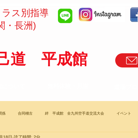
クラス別指導
関・長洲)
己道 平成館
​無料体験・月謝
館について
道場ブロ
関係
合同稽古
絆 平成館 全九州空手道交流大会
イベント
月18日
読了時間: 2分