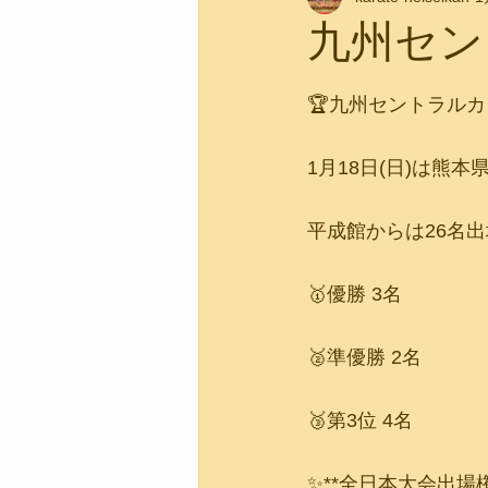
九州セン
🏆九州セントラルカ
1月18日(日)は
平成館からは26名
🥇優勝 3名
🥈準優勝 2名
🥉第3位 4名
✨**全日本大会出場