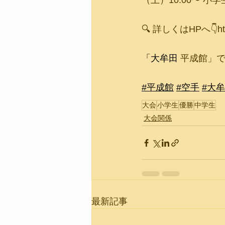
（土）10:00〜 小
🔍 詳しくはHPへ👇http
「大牟田
 平成館」
#平成館
#空手
#大
大会
小学生
優勝
中学生
大会関係
最新記事