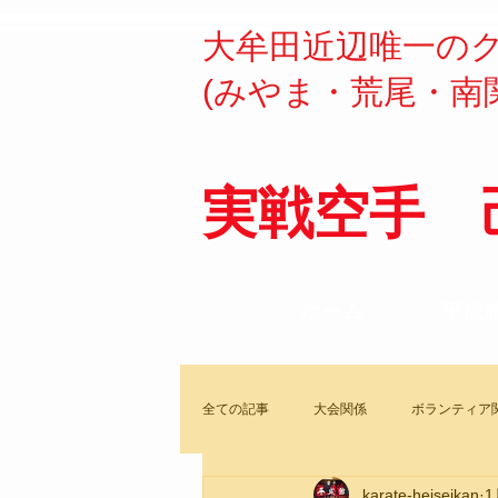
​​大牟田近辺唯一の
(みやま・荒尾・南
実戦空手 
ホーム
平成
全ての記事
大会関係
ボランティア
karate-heiseikan
1