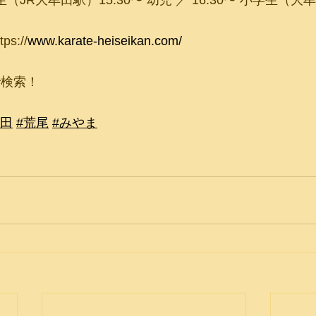
学生（JR大牟田駅）15:30〜 幼児 ／ 16:30〜 小学生（
s://
www.karate-heiseikan.com/
で検索！
牟田
#荒尾
#みやま