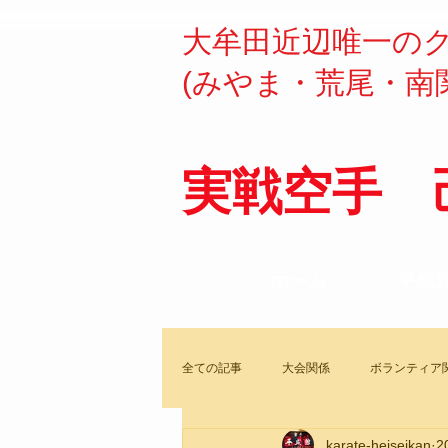
​​大牟田近辺唯一の
(みやま・荒尾・南
実戦空手 
ホーム
平成
全ての記事
大会関係
ボランティア
karate-heiseikan
2