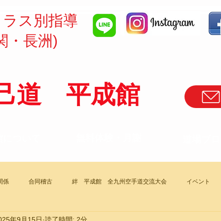
クラス別指導
関・長洲)
己道 平成館
​無料体験・月謝
館について
道場ブロ
関係
合同稽古
絆 平成館 全九州空手道交流大会
イベント
025年9月15日
読了時間: 2分