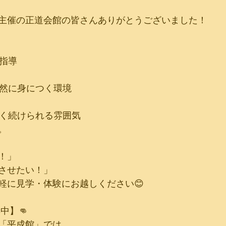
主催の正道会館の皆さんありがとうございました！
の指導
自然に身につく環境
しく続けられる雰囲気
。
！」
させたい！」
軽に見学・体験にお越しください😊
中】👊
「平成館」では