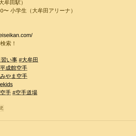
JR大牟田駅）
16:30〜 小学生（大牟田アリーナ）
eiseikan.com/
で検索！
田習い事
#大牟田
#平成館空手
#みやま空手
tekids
尾空手
#空手道場
児