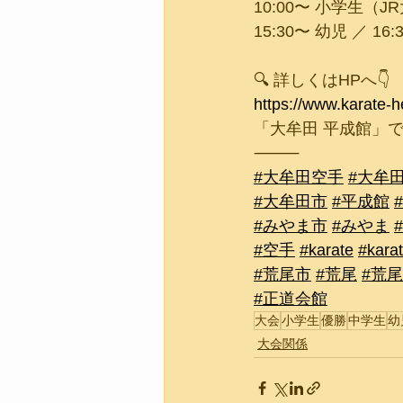
10:00〜 小学生（
15:30〜 幼児 ／ 
🔍 詳しくはHPへ👇
https://www.karate-h
「大牟田 平成館」
⸻
#大牟田空手
#大牟
#大牟田市
#平成館
#みやま市
#みやま
#空手
#karate
#kara
#荒尾市
#荒尾
#荒
#正道会館
大会
小学生
優勝
中学生
幼
大会関係