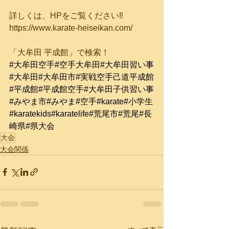
詳しくは、HPをご覧ください‼︎
https://www.karate-heiseikan.com/
「大牟田 平成館」で検索！
#大牟田空手
#空手大牟田
#大牟田習い事
#大牟田
#大牟田市
#実戦空手己道平成館
#平成館
#平成館空手
#大牟田子供習い事
#みやま市
#みやま
#空手
#karate
#小学生
#karatekids
#karatelife
#荒尾市
#荒尾
#長
崎県
#県大会
大会
大会関係