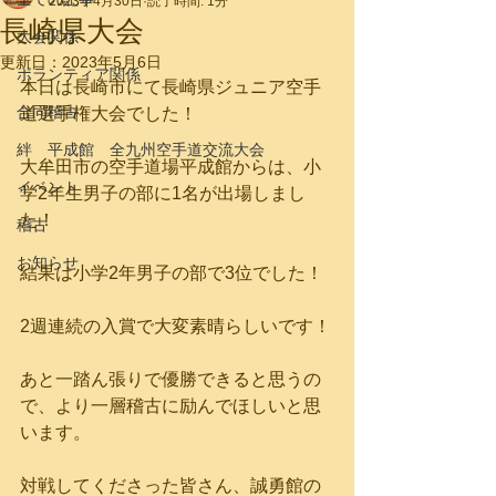
2023年4月30日
読了時間: 1分
長崎県大会
大会関係
更新日：
2023年5月6日
ボランティア関係
本日は長崎市にて長崎県ジュニア空手
合同稽古
道選手権大会でした！
絆 平成館 全九州空手道交流大会
大牟田市の空手道場平成館からは、小
イベント
学2年生男子の部に1名が出場しまし
た！
稽古
お知らせ
結果は小学2年男子の部で3位でした！
2週連続の入賞で大変素晴らしいです！
あと一踏ん張りで優勝できると思うの
で、より一層稽古に励んでほしいと思
います。
対戦してくださった皆さん、誠勇館の