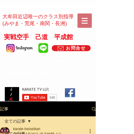
​​大牟田近辺唯一のクラス別指導
(みやま・荒尾・南関・長洲)
実戦空手 己道 平成館
お問合せ
ホーム
平成館について
​無料体験・月謝
道場ブログ
アクセス
記事
全ての記事
karate-heiseikan
全ての記事