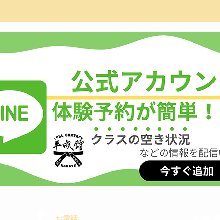
第1
交流
お電話