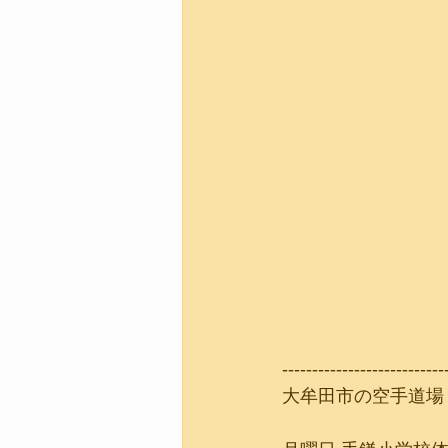
---------------------------
大牟田市の空手道場