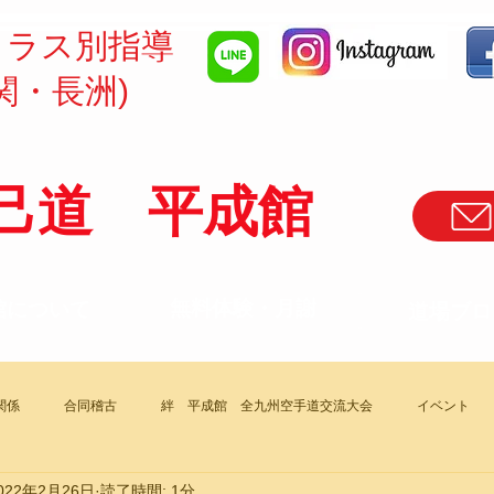
クラス別指導
関・長洲)
己道 平成館
​無料体験・月謝
館について
道場ブロ
関係
合同稽古
絆 平成館 全九州空手道交流大会
イベント
022年2月26日
読了時間: 1分