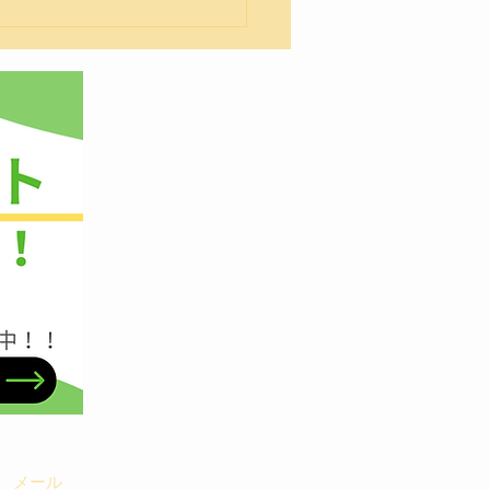
4回平成館絆全九州空手道
大会
​メール