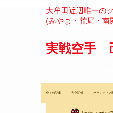
​​大牟田近辺唯一の
(みやま・荒尾・南
実戦空手 
ホーム
平成
全ての記事
大会関係
ボランティア
karate-heiseikan
2