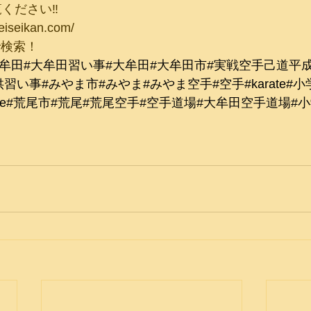
ください‼︎
eiseikan.com/
で検索！
大牟田
#大牟田習い事
#大牟田
#大牟田市
#実戦空手己道平
供習い事
#みやま市
#みやま
#みやま空手
#空手
#karate
#小
fe
#荒尾市
#荒尾
#荒尾空手
#空手道場
#大牟田空手道場
#