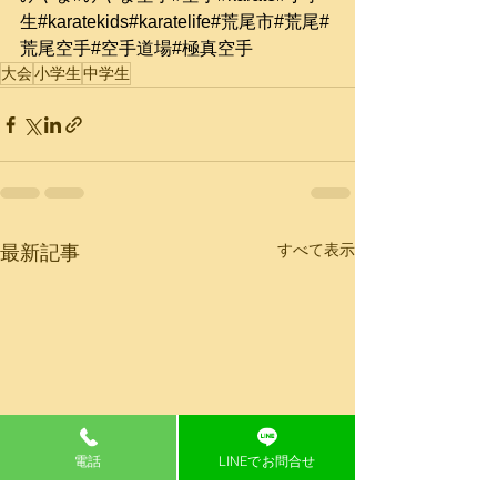
生
#karatekids
#karatelife
#荒尾市
#荒尾
#
荒尾空手
#空手道場
#極真空手
大会
小学生
中学生
すべて表示
最新記事
電話
LINEでお問合せ