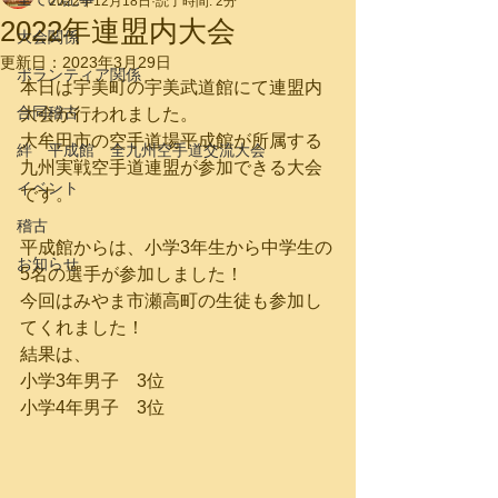
2022年12月18日
読了時間: 2分
2022年連盟内大会
大会関係
更新日：
2023年3月29日
ボランティア関係
本日は宇美町の宇美武道館にて連盟内
合同稽古
大会が行われました。
大牟田市の空手道場平成館が所属する
絆 平成館 全九州空手道交流大会
九州実戦空手道連盟が参加できる大会
イベント
です。
稽古
平成館からは、小学3年生から中学生の
お知らせ
5名の選手が参加しました！
今回はみやま市瀬高町の生徒も参加し
てくれました！
結果は、
小学3年男子　3位
小学4年男子　3位