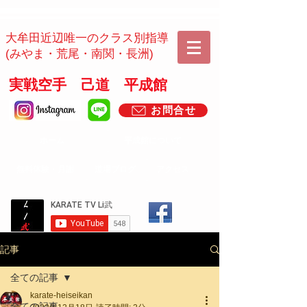
​​大牟田近辺唯一のクラス別指導
(みやま・荒尾・南関・長洲)
実戦空手 己道 平成館
お問合せ
ホーム
平成館について
​無料体験・月謝
道場ブログ
アクセス
記事
全ての記事
karate-heiseikan
全ての記事