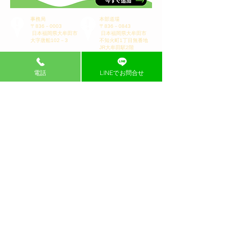
事務局
本部道場
〒836－0003
〒836－0843
日本福岡県大牟田市
日本福岡県大牟田市
大字唐船102－3
不知火町1丁目無番地
​JR大牟田駅2階
お電話
電話
LINEでお問合せ
080－4317－5628
（中島）
​メール
karate.heiseikan@gmail.com
お問合せ
​ホーム
​平成館について
​平成館の特徴
​新着情報
​指導員紹介
​スケジュール表
​無料体験・月謝
​道場ブログ