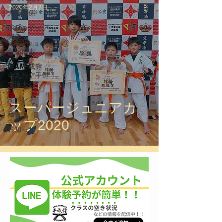
2020年2月2日
大会関係
ボランティア
関係
合同稽古
絆 平成館
全九州空手道
交流大会
イベント
スーパージュニアカ
稽古
ップ2020
お知らせ