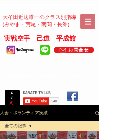
​​大牟田近辺唯一のクラス別指導
(みやま・荒尾・南関・長洲)
実戦空手 己道 平成館
お問合せ
ホーム
平成館について
​無料体験・月謝
道場ブログ
アクセス
大会・ボランティア実績
全ての記事
全ての記事