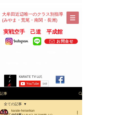
​​大牟田近辺唯一のクラス別指導
(みやま・荒尾・南関・長洲)
実戦空手 己道 平成館
お問合せ
ホーム
平成館について
​無料体験・月謝
道場ブログ
アクセス
記事
全ての記事
karate-heiseikan
全ての記事