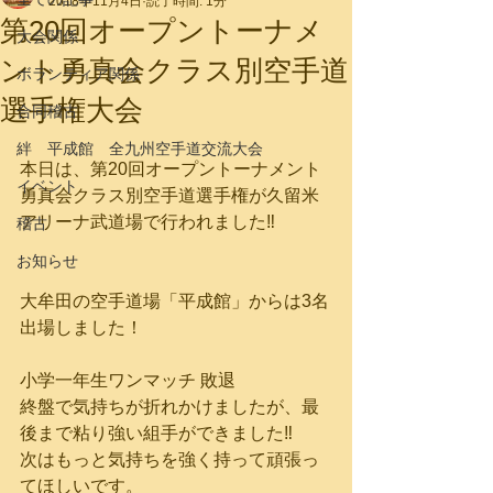
2018年11月4日
読了時間: 1分
第20回オープントーナメ
大会関係
ント勇真会クラス別空手道
ボランティア関係
選手権大会
合同稽古
絆 平成館 全九州空手道交流大会
本日は、第20回オープントーナメント
イベント
勇真会クラス別空手道選手権が久留米
アリーナ武道場で行われました‼︎
稽古
お知らせ
大牟田の空手道場「平成館」からは3名
出場しました！
小学一年生ワンマッチ 敗退
終盤で気持ちが折れかけましたが、最
後まで粘り強い組手ができました‼
次はもっと気持ちを強く持って頑張っ
てほしいです。