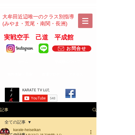
​​大牟田近辺唯一のクラス別指導
(みやま・荒尾・南関・長洲)
実戦空手 己道 平成館
お問合せ
ホーム
平成館について
​無料体験・月謝
道場ブログ
アクセス
記事
全ての記事
karate-heiseikan
全ての記事