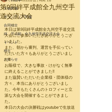
2018年4月22日
読了時間: 1分
第9回絆平成館全九州空手
大会関係
道交流大会
ボランティア関係
合同稽古
本日は第9回絆平成館全九州空手道交流
絆 平成館 全九州空手道交流大会
大会にご参加いただきありがとうござ
いました。
イベント
また、朝から審判、運営を手伝ってい
稽古
ただいた方々もありがとうございまし
お知らせ
た‼
お蔭様で、大きな事故・けがなく無事
に終えることができました‼
また協賛いただいた企業様・団体様の
方々、本当にありがとうございまし
た。今年もたくさんのトロフィーと立
派な大会を開催することができまし
た。
本日の大会の決勝戦はyoutubeで生放送