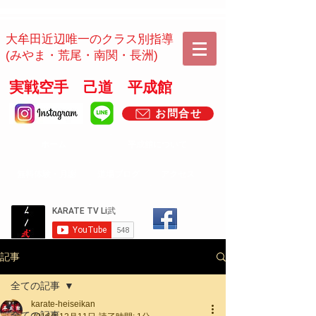
​​大牟田近辺唯一のクラス別指導
(みやま・荒尾・南関・長洲)
実戦空手 己道 平成館
お問合せ
ホーム
平成館について
​無料体験・月謝
道場ブログ
アクセス
記事
全ての記事
karate-heiseikan
全ての記事