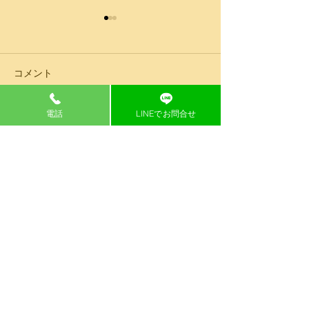
コメント
電話
LINEでお問合せ
コメントを追加…
第14回平成館絆全九州空
第14回絆全九州
手道交流大会
流大会進行状況
事務局
本部道場
〒836－0003
〒836－0843