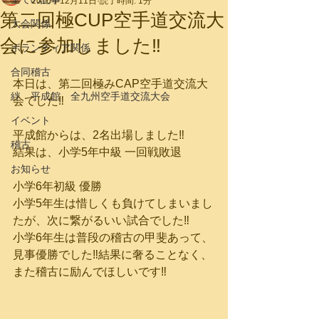
2016年12月11日
読了時間: 1分
第二回極CUP空手道交流大
大会関係
会に参加しました‼
ボランティア関係
合同稽古
本日は、第二回極みCAP空手道交流大
絆 平成館 全九州空手道交流大会
会でした‼︎
イベント
平成館からは、2名出場しました‼︎
稽古
結果は、小学5年中級 一回戦敗退
お知らせ
小学6年初級 優勝
小学5年生は惜しくも負けてしまいまし
たが、次に繋がるいい試合でした‼︎
小学6年生は普段の稽古の甲斐あって、
見事優勝でした‼︎結果に奢ることなく、
また稽古に励んでほしいです‼︎