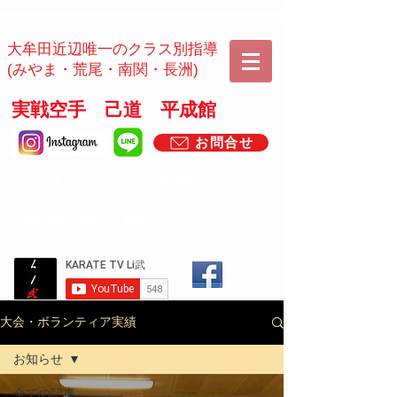
​​大牟田近辺唯一のクラス別指導
(みやま・荒尾・南関・長洲)
実戦空手 己道 平成館
お問合せ
ホーム
平成館について
​無料体験・月謝
道場ブログ
アクセス
大会・ボランティア実績
お知らせ
全ての記事