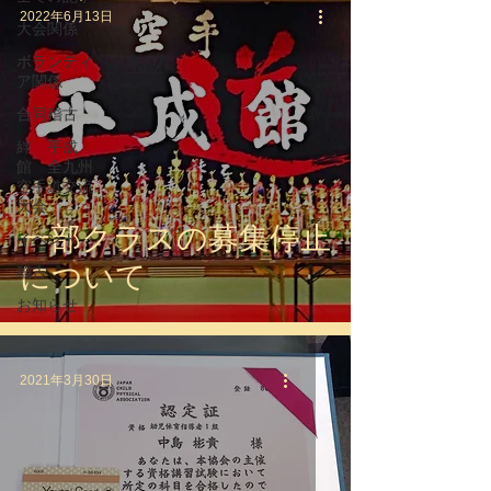
2022年6月13日
大会関係
ボランティ
ア関係
合同稽古
絆 平成
館 全九州
空手道交流
大会
一部クラスの募集停止
イベント
について
稽古
お知らせ
2021年3月30日